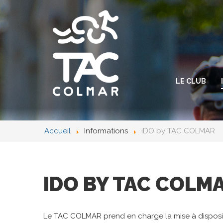
LE CLUB
Accueil
Informations
iDO by TAC COLMAR
IDO
BY
TAC
COLM
Le TAC COLMAR prend en charge la mise à disposit