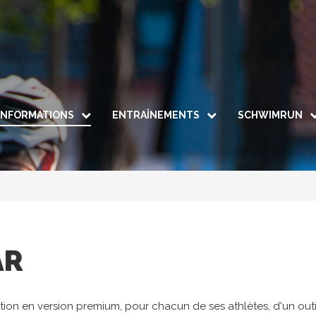
INFORMATIONS
ENTRAÎNEMENTS
SCHWIMRUN
Groupe Adultes & Espoirs
Le Schwimrun
Info / p
Le Comité
Groupe Jeunes
Parcours
Nous rejoindre
Groupe Forme & Bien-être
Règleme
Les tenues
Inscriptio
iDO by TAC COLMAR
AR
Galerie
ion en version premium, pour chacun de ses athlètes, d'un out