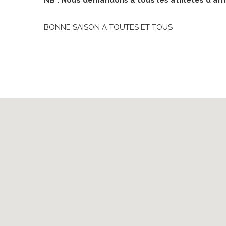
NB : Nous demandons à tous les athlètes d'arr
BONNE SAISON A TOUTES ET TOUS