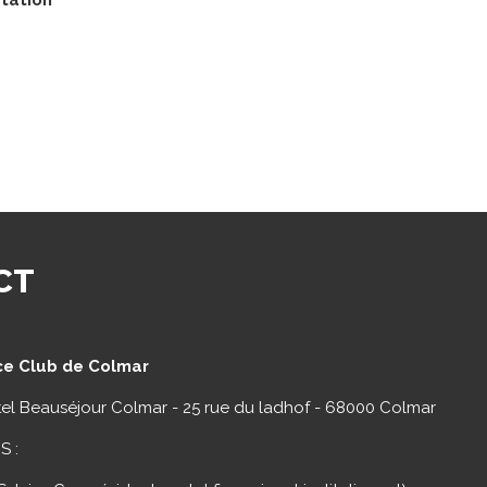
atation
CT
ce Club de Colmar
ôtel Beauséjour Colmar - 25 rue du ladhof - 68000 Colmar
S :