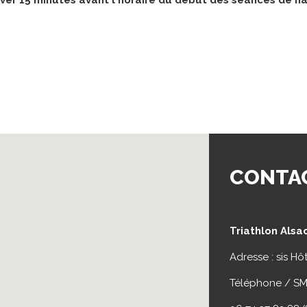
iver 15 minutes avant l'horaire du début des séances de n
CONTA
Triathlon Alsa
Adresse : sis H
Téléphone / SM