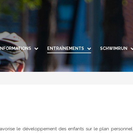
INFORMATIONS
ENTRAÎNEMENTS
SCHWIMRUN
Le Comité
Le Schwimrun
Info / p
Groupe Adultes & Espoirs
Nous rejoindre
Parcours
Groupe Jeunes
Les tenues
Règleme
Groupe Forme & Bien-être
iDO by TAC COLMAR
Inscriptio
Galerie
favorise le développement des enfants sur le plan personnel a