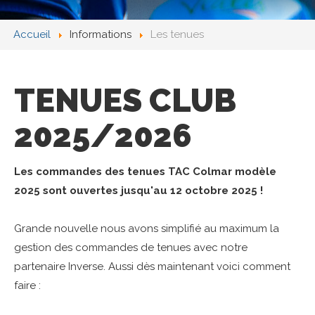
LE CLUB
INFORMATIONS
Accueil
Informations
Les tenues
Le Comité
Nous rejoindre
TENUES
CLUB
Les tenues
2025/2026
iDO by TAC COLMAR
ENTRAÎNEMENTS
Les commandes des tenues TAC Colmar modèle
Groupe Adultes & Espoirs
2025 sont ouvertes jusqu'au 12 octobre 2025 !
Groupe Jeunes
Groupe Forme & Bien-être
Grande nouvelle nous avons simplifié au maximum la
gestion des commandes de tenues avec notre
SCHWIMRUN
partenaire Inverse. Aussi dès maintenant voici comment
Le Schwimrun
faire :
Info / programme