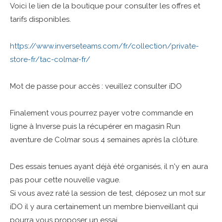
Voici le lien de la boutique pour consulter les offres et
Parcours
tarifs disponibles.
Règlement
https://www.inverseteams.com/fr/collection/private-
Inscription / résultats
store-fr/tac-colmar-fr/
Galerie
PARTENAIRES
Mot de passe pour accès : veuillez consulter iDO
ESPACE PRIVÉ
CONTACT
Finalement vous pourrez payer votre commande en
ligne à Inverse puis la récupérer en magasin Run
aventure de Colmar sous 4 semaines après la clôture.
Des essais tenues ayant déjà été organisés, il n'y en aura
pas pour cette nouvelle vague.
Si vous avez raté la session de test, déposez un mot sur
iDO il y aura certainement un membre bienveillant qui
pourra vous proposer un essai.