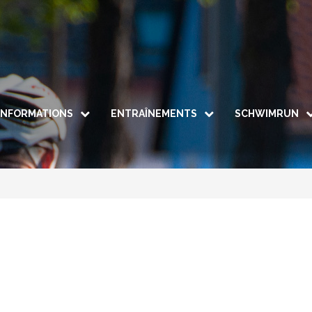
INFORMATIONS
ENTRAÎNEMENTS
SCHWIMRUN
Le Comité
Groupe Adultes & Espoirs
Le Schwimrun
Info / p
Nous rejoindre
Groupe Jeunes
Parcours
Les tenues
Groupe Forme & Bien-être
Règleme
iDO by TAC COLMAR
Inscriptio
Galerie