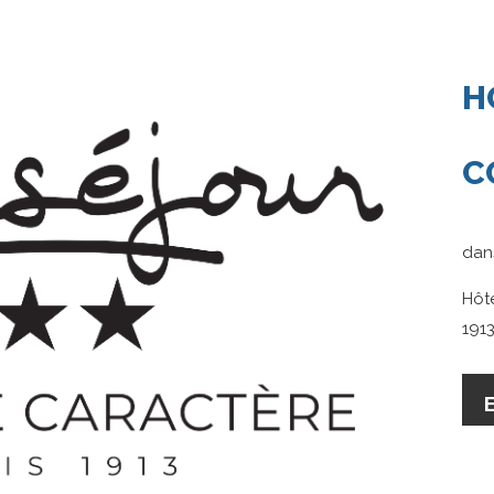
H
C
da
Hôt
191